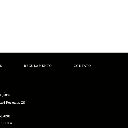
S
REGULAMENTO
CONTATO
ações
el Pereira, 28
61-090
55-9914