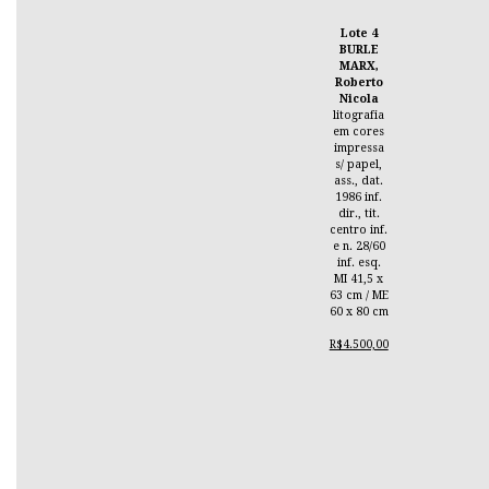
Lote 4
BURLE
MARX,
Roberto
Nicola
litografia
em cores
impressa
s/ papel,
ass., dat.
1986 inf.
dir., tit.
centro inf.
e n. 28/60
inf. esq.
MI 41,5 x
63 cm / ME
60 x 80 cm
R$4.500,00