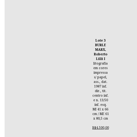
Lote 3
BURLE
MARX,
Roberto
Lilli I
litografia
em cores
impressa
s/ papel,
ass., dat.
1987 inf.
dir., tit.
centro inf.
e n. 13/50
inf. esq.
MI 41 x 66
cm / ME 61
x 80,5 cm
R$4.500,00