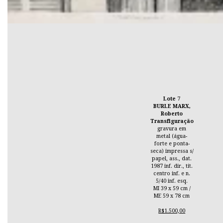
Lote 7
BURLE MARX,
Roberto
Transfiguração
gravura em
metal (água-
forte e ponta-
seca) impressa s/
papel, ass., dat.
1987 inf. dir., tit.
centro inf. e n.
5/40 inf. esq.
MI 39 x 59 cm /
ME 59 x 78 cm
R$1.500,00