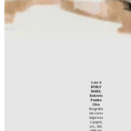
Lote 6
BURLE
MARX,
Roberto
Pomba
Gira
litografia
em cores
impressa
s/ papel,
ass., dat.
1985 inf.