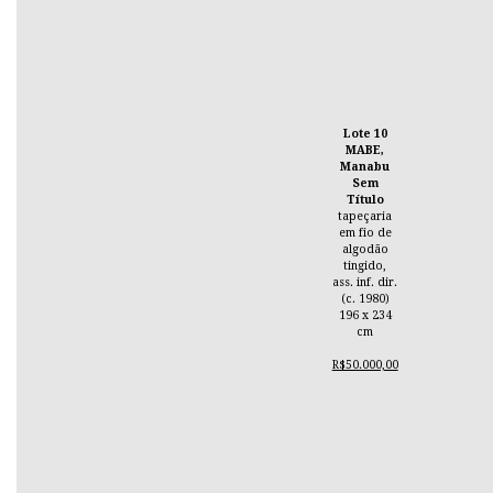
Lote 10
MABE,
Manabu
Sem
Título
tapeçaria
em fio de
algodão
tingido,
ass. inf. dir.
(c. 1980)
196 x 234
cm
R$50.000,00