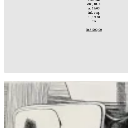
dir., tit. e
n. 13/66
inf. esq.
61,5 x 81
cm
R$3.500,00