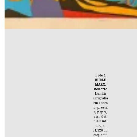
Lote 1
BURLE
MARX,
Roberto
Lundú
serigrafia
em cores
impressa
s/ papel,
ass., dat.
1993 inf.
dir., n.
31/120 inf.
esq. e tit.