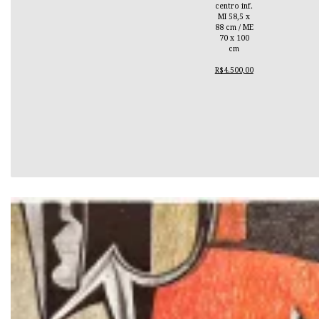
centro inf.
MI 58,5 x
88 cm / ME
70 x 100
cm
R$4.500,00