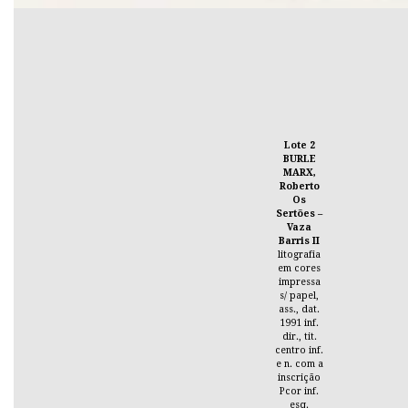
Lote 2
BURLE
MARX,
Roberto
Os
Sertões –
Vaza
Barris II
litografia
em cores
impressa
s/ papel,
ass., dat.
1991 inf.
dir., tit.
centro inf.
e n. com a
inscrição
Pcor inf.
esq.