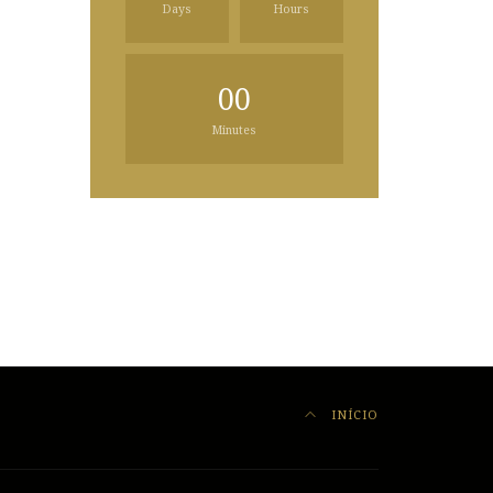
Days
Hours
00
Minutes
INÍCIO