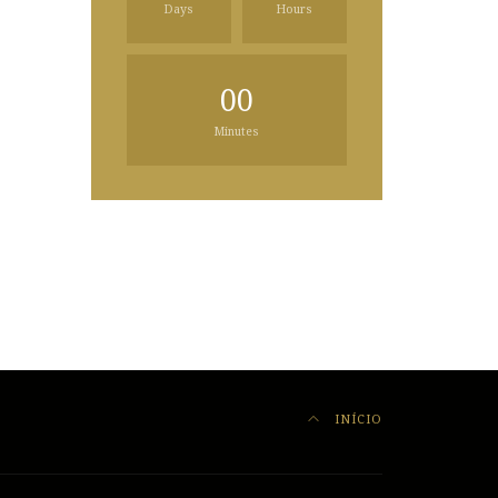
Days
Hours
00
Minutes
INÍCIO