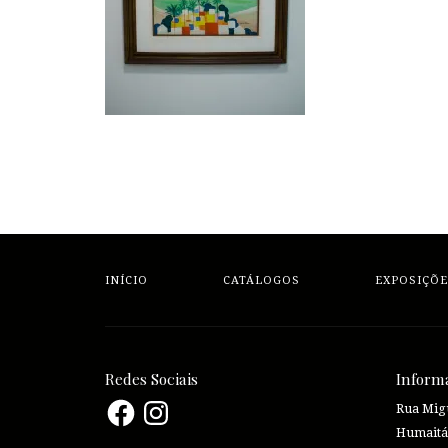
INÍCIO
CATÁLOGOS
EXPOSIÇÕE
Redes Sociais
Inform
Facebook
Instagram
Rua Migu
Humaitá