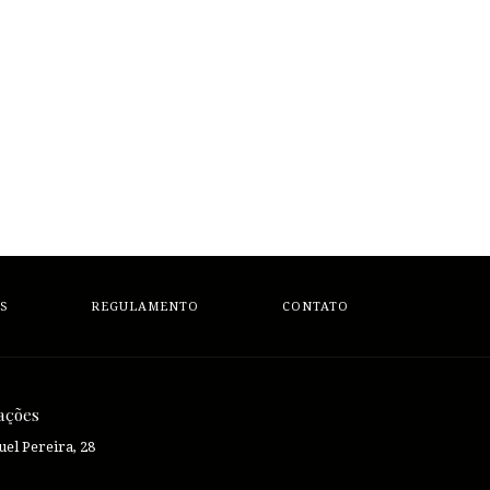
S
REGULAMENTO
CONTATO
ações
el Pereira, 28