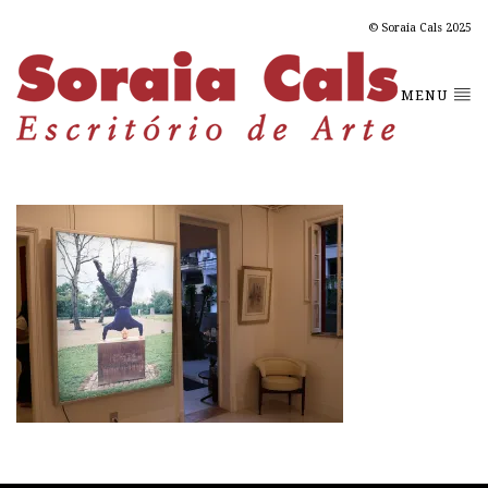
© Soraia Cals 2025
MENU