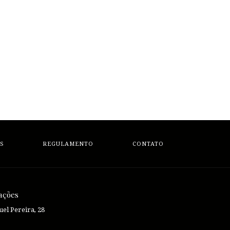
S
REGULAMENTO
CONTATO
ações
el Pereira, 28