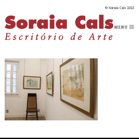
© Soraia Cals 2025
MENU