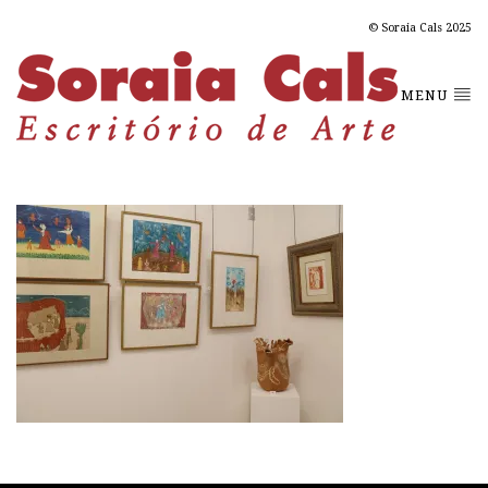
© Soraia Cals 2025
MENU