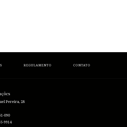
S
REGULAMENTO
CONTATO
ações
el Pereira, 28
61-090
55-9914