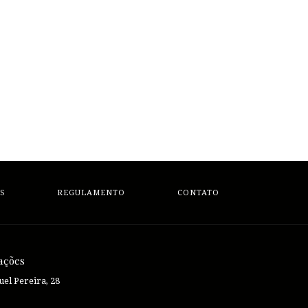
S
REGULAMENTO
CONTATO
ações
el Pereira, 28