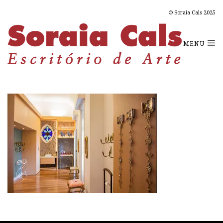
© Soraia Cals 2025
MENU