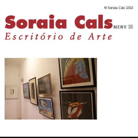
© Soraia Cals 2025
MENU