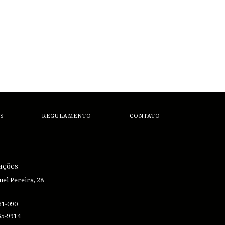
S
REGULAMENTO
CONTATO
ações
el Pereira, 28
61-090
55-9914