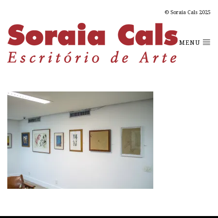
© Soraia Cals 2025
MENU