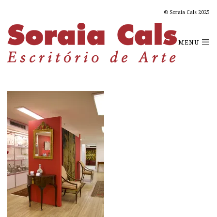
© Soraia Cals 2025
MENU