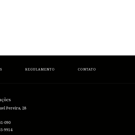
S
REGULAMENTO
CONTATO
ações
el Pereira, 28
61-090
55-9914