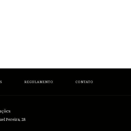
S
REGULAMENTO
CONTATO
ações
el Pereira, 28