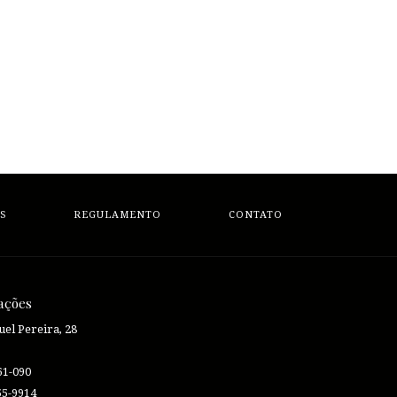
S
REGULAMENTO
CONTATO
ações
el Pereira, 28
61-090
55-9914