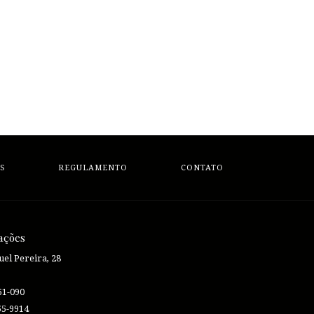
S
REGULAMENTO
CONTATO
ações
el Pereira, 28
61-090
55-9914