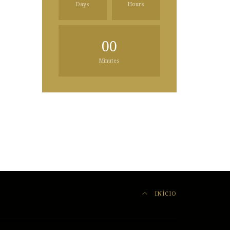
Days
Hours
00
Minutes
INÍCIO