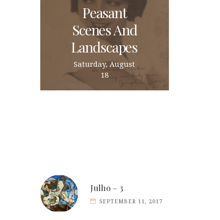
Peasant
Scenes And
Landscapes
Saturday, August
18
Julho – 3
SEPTEMBER 11, 2017