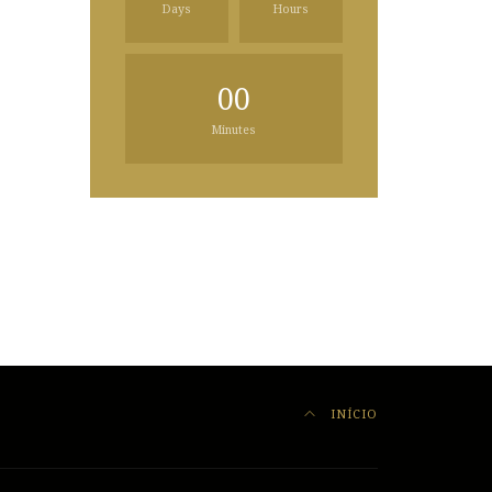
Days
Hours
00
Minutes
INÍCIO