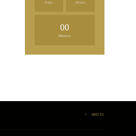
Days
Hours
00
Minutes
INÍCIO