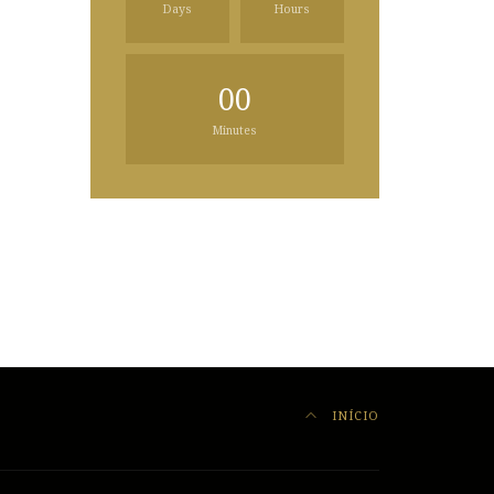
Days
Hours
00
Minutes
INÍCIO