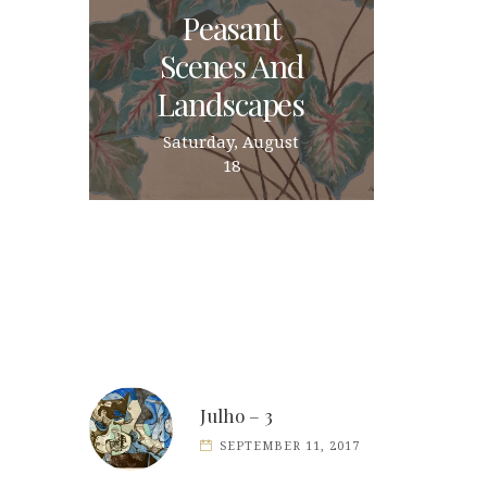
Peasant
Scenes And
Landscapes
Saturday, August
18
Julho – 3
SEPTEMBER 11, 2017