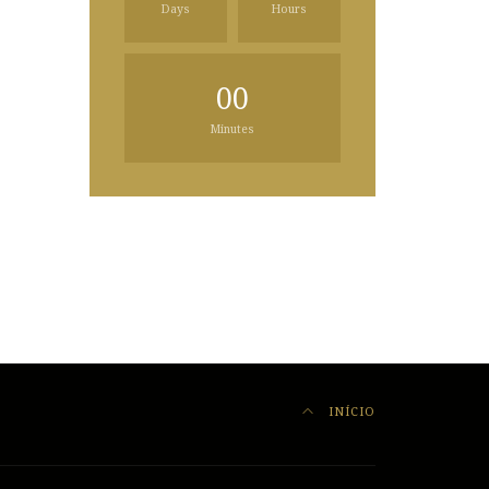
Days
Hours
00
Minutes
INÍCIO