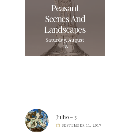
Peasant
Scenes And
Landscapes
Saturday, August
18
Julho – 3
SEPTEMBER 11, 2017