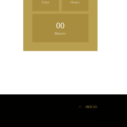
Days
Hours
00
Minutes
INÍCIO