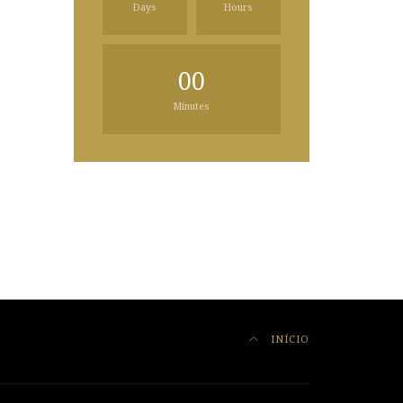
Days
Hours
00
Minutes
INÍCIO