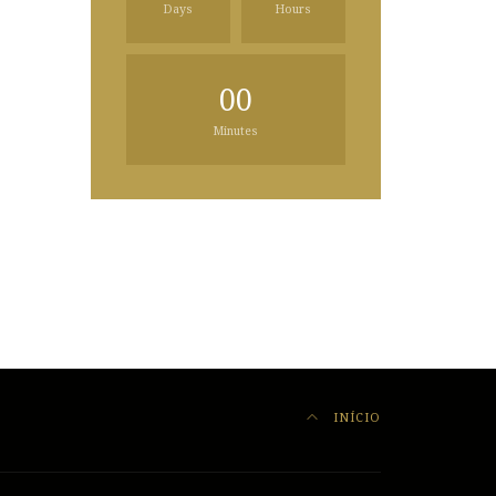
Days
Hours
00
Minutes
INÍCIO