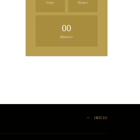
Days
Hours
00
Minutes
INÍCIO