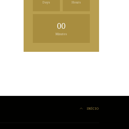
Days
Hours
00
Minutes
INÍCIO