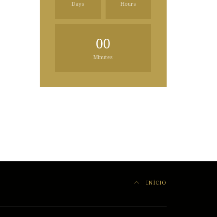
Days
Hours
00
Minutes
INÍCIO