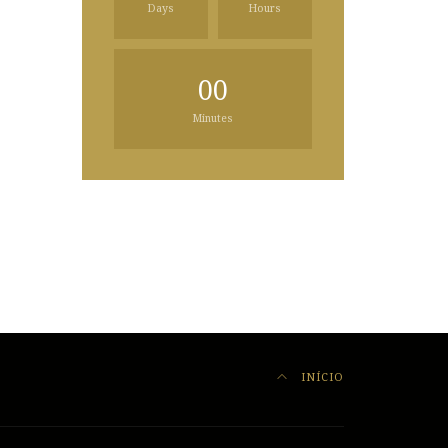
Days
Hours
00
Minutes
INÍCIO