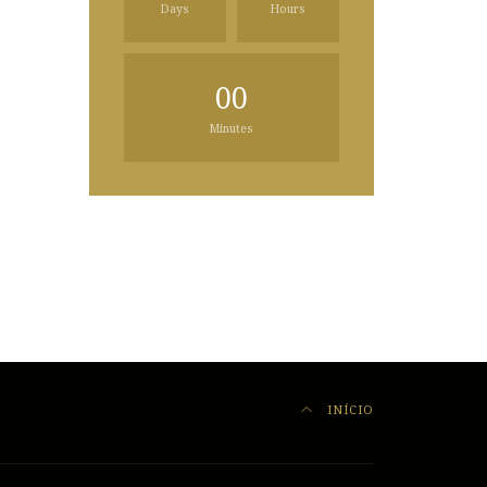
Days
Hours
00
Minutes
INÍCIO