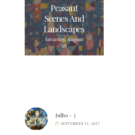
Peasant
Scenes And
Landscapes
Saturday, August
18
Julho – 3
SEPTEMBER 11, 2017