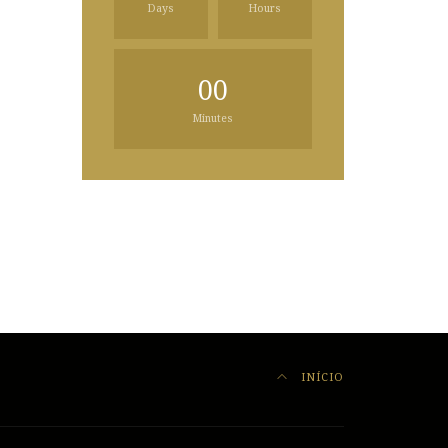
Days
Hours
00
Minutes
INÍCIO