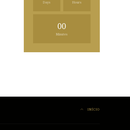
Days
Hours
00
Minutes
INÍCIO