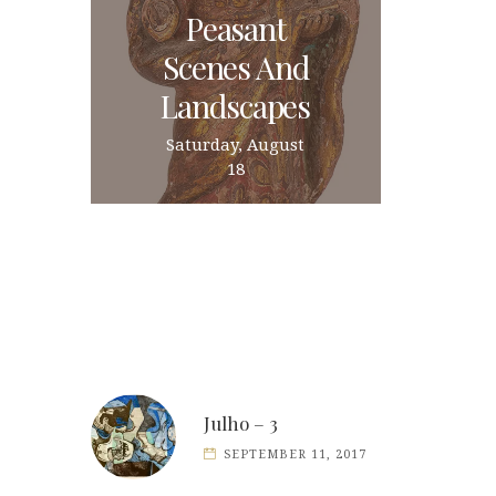
Peasant
Scenes And
Landscapes
Saturday, August
18
Julho – 3
SEPTEMBER 11, 2017