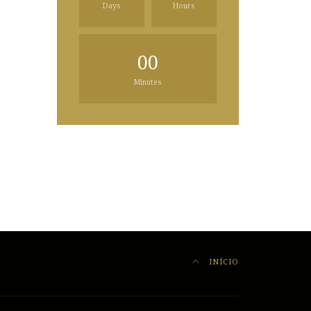
Days
Hours
00
Minutes
INÍCIO