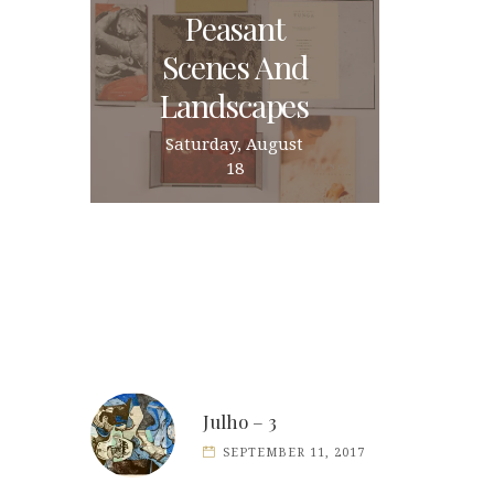
Peasant
Scenes And
Landscapes
Saturday, August
18
Julho – 3
SEPTEMBER 11, 2017