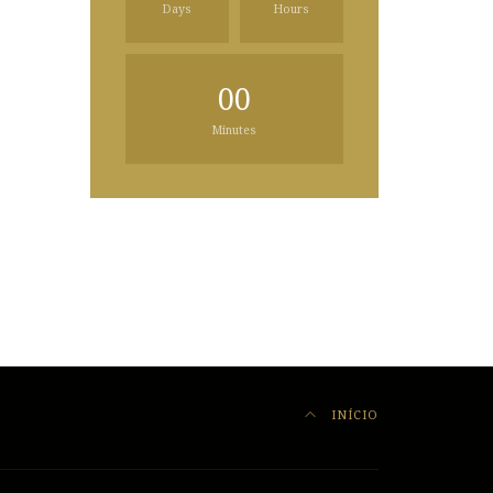
Days
Hours
00
Minutes
INÍCIO