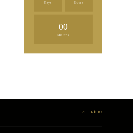
Days
Hours
00
Minutes
INÍCIO