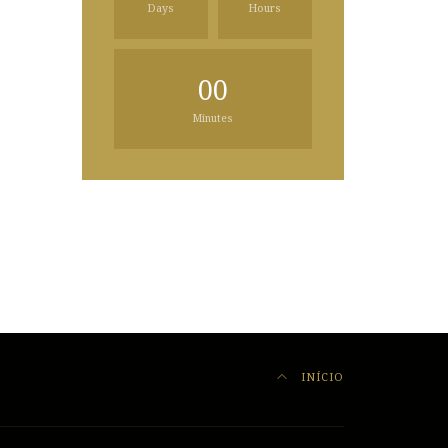
Days
Hours
00
Minutes
INÍCIO