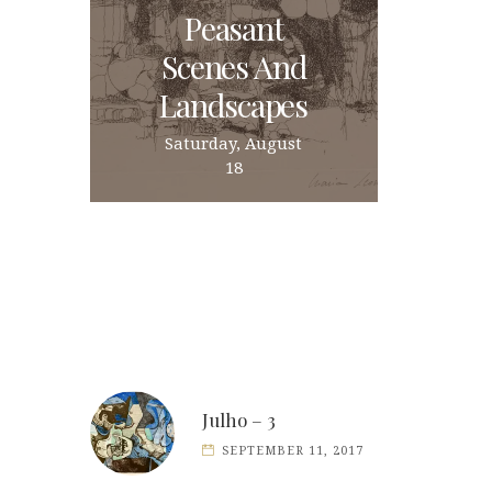
Peasant
Scenes And
Landscapes
Saturday, August
18
Julho – 3
SEPTEMBER 11, 2017