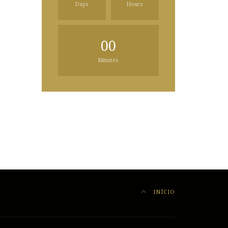
Days
Hours
00
Minutes
INÍCIO