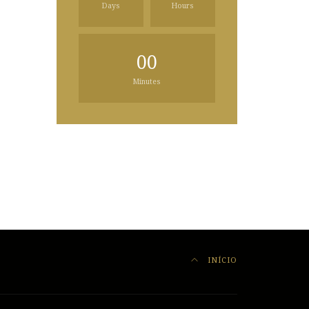
Days
Hours
00
Minutes
INÍCIO