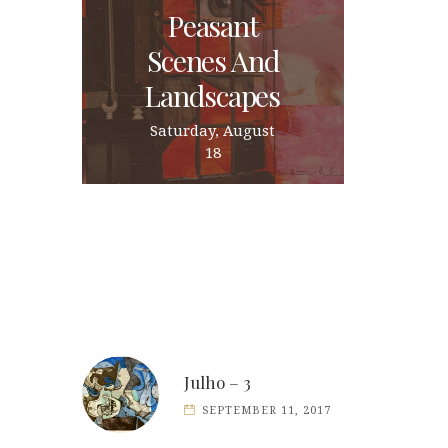
Peasant
Scenes And
Landscapes
Saturday, August
18
Julho – 3
SEPTEMBER 11, 2017