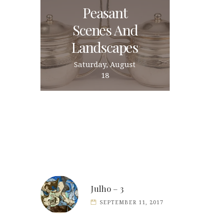
Peasant
Scenes And
Landscapes
Saturday, August
18
Julho – 3
SEPTEMBER 11, 2017