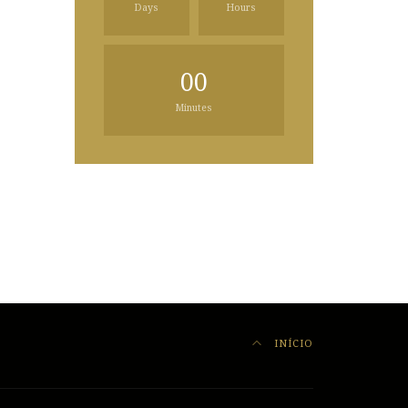
Days
Hours
00
Minutes
INÍCIO