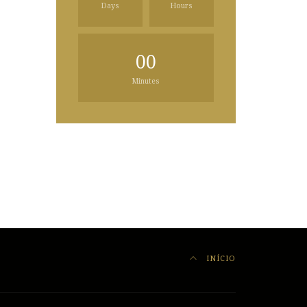
Days
Hours
00
Minutes
INÍCIO