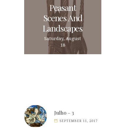
Peasant
Scenes And
Landscapes
Saturday, August
18
Julho – 3
SEPTEMBER 11, 2017