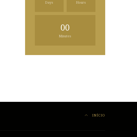
Days
Hours
00
Minutes
INÍCIO