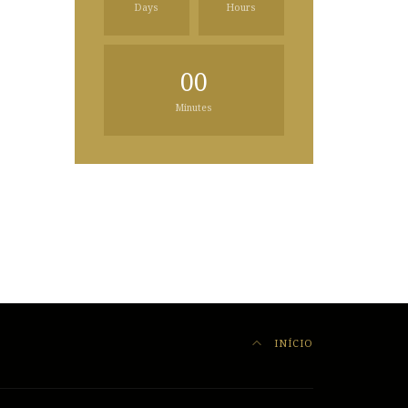
Days
Hours
00
Minutes
INÍCIO