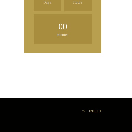
Days
Hours
00
Minutes
INÍCIO