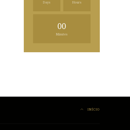
Days
Hours
00
Minutes
INÍCIO