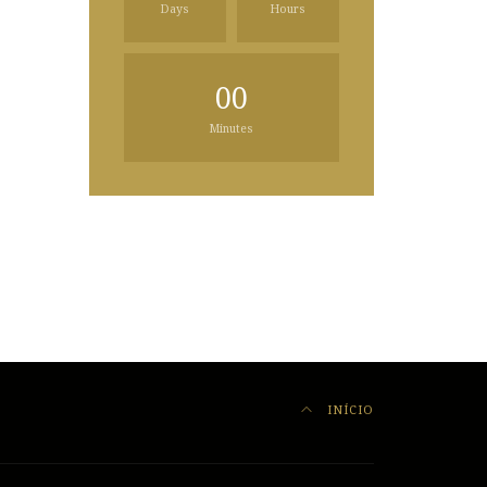
Days
Hours
00
Minutes
INÍCIO