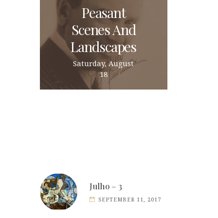
Peasant
Scenes And
Landscapes
Saturday, August
18
Julho – 3
SEPTEMBER 11, 2017