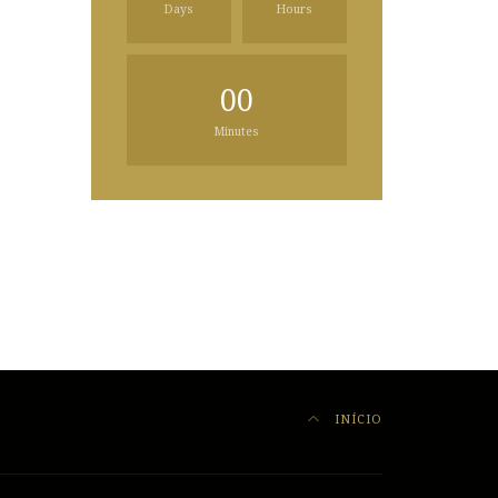
Days
Hours
00
Minutes
INÍCIO