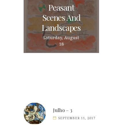
Peasant
Scenes And
Landscapes
Saturday, August
18
Julho – 3
SEPTEMBER 11, 2017