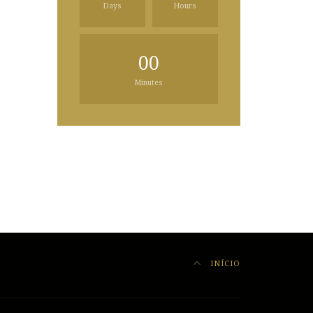
Days
Hours
00
Minutes
INÍCIO